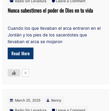
on
Radio Sin Levadura
Leave a Comment
Nunca
Nunca subestimes el poder de Dios en tu vida
subestimes
el
Cuando los que llevaban el arca entraron en el
poder
Jordán y los pies de los sacerdotes que
de
llevaban el arca se mojaron
Dios
Read More
en
tu
vida
0
March 25, 2025
Benny
on
Radio Sin Levadura
Leave a Comment