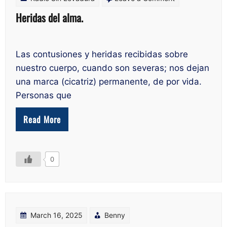
Heridas
Heridas del alma.
del
alma.
Las contusiones y heridas recibidas sobre
nuestro cuerpo, cuando son severas; nos dejan
una marca (cicatriz) permanente, de por vida.
Personas que
Read More
0
March 16, 2025
Benny