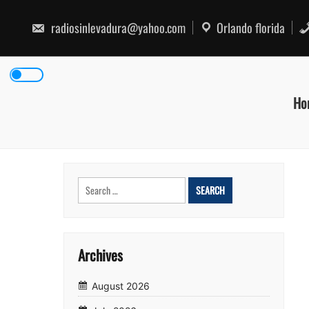
Skip
to
radiosinlevadura@yahoo.com
Orlando florida
content
Ho
Search
for:
Archives
August 2026