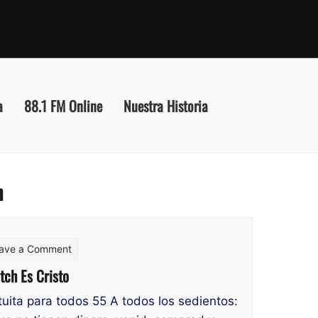
a
88.1 FM Online
Nuestra Historia
h
on
ave a Comment
El
tch Es Cristo
corazón
tuita para todos 55 A todos los sedientos:
de