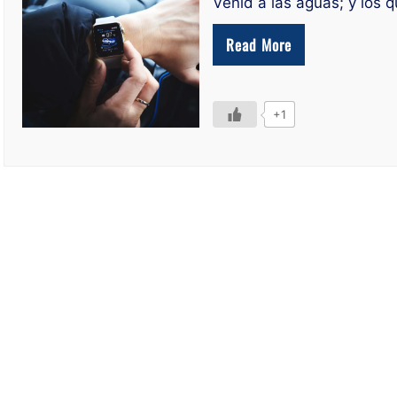
Venid a las aguas; y los 
Read More
+1